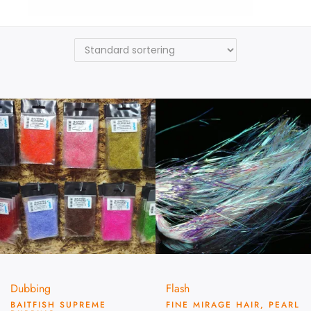
Sybai
Dubbing
Flash
BAITFISH SUPREME
FINE MIRAGE HAIR, PEARL