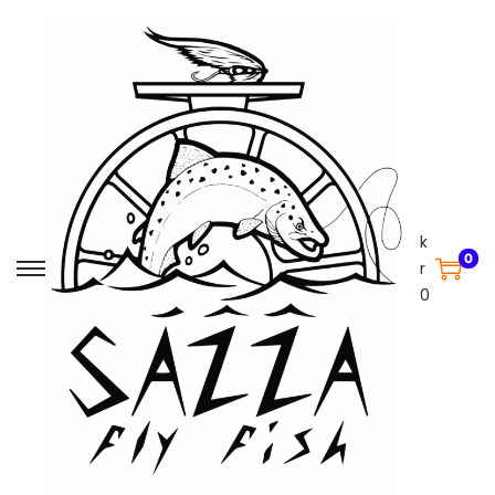
k
0
r
0