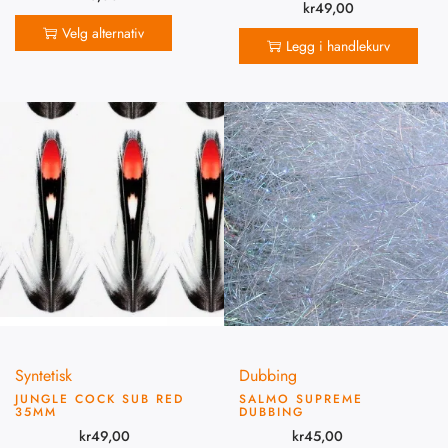
kr
49,00
Velg alternativ
Legg i handlekurv
Syntetisk
Dubbing
JUNGLE COCK SUB RED
SALMO SUPREME
35MM
DUBBING
kr
49,00
kr
45,00