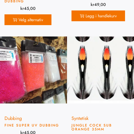
DUBBING
kr
49,00
kr
45,00
Legg i handlekurv
Velg alternativ
Dubbing
Syntetisk
FINE SUPER UV DUBBING
JUNGLE COCK SUB
ORANGE 35MM
kr
45,00