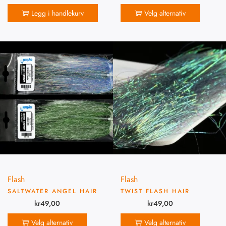
Legg i handlekurv
Velg alternativ
Flash
Flash
SALTWATER ANGEL HAIR
TWIST FLASH HAIR
kr
49,00
kr
49,00
Velg alternativ
Velg alternativ