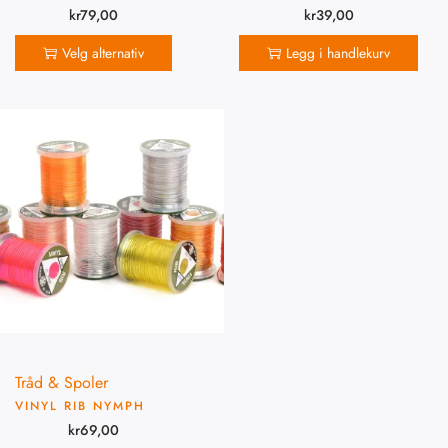
kr
79,00
kr
39,00
Velg alternativ
Legg i handlekurv
Tråd & Spoler
VINYL RIB NYMPH
kr
69,00