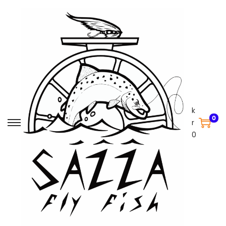
k
0
r
0