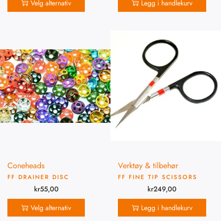
Velg alternativ
Legg i handlekurv
Coneheads
Verktøy & tilbehør
FF DRAINER DISC
FF FINE TIP SCISSORS
kr
55,00
kr
249,00
Velg alternativ
Legg i handlekurv