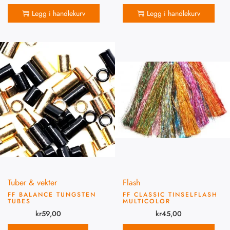
Legg i handlekurv
Legg i handlekurv
Tuber & vekter
Flash
FF BALANCE TUNGSTEN
FF CLASSIC TINSELFLASH
TUBES
MULTICOLOR
kr
59,00
kr
45,00