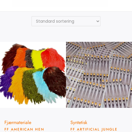
FutureFly
Fjærmateriale
Syntetisk
FF AMERICAN HEN
FF ARTIFICIAL JUNGLE