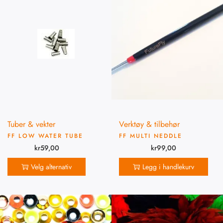
Tuber & vekter
Verktøy & tilbehør
FF LOW WATER TUBE
FF MULTI NEDDLE
kr
59,00
kr
99,00
Velg alternativ
Legg i handlekurv