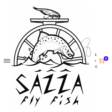
k
0
r
0