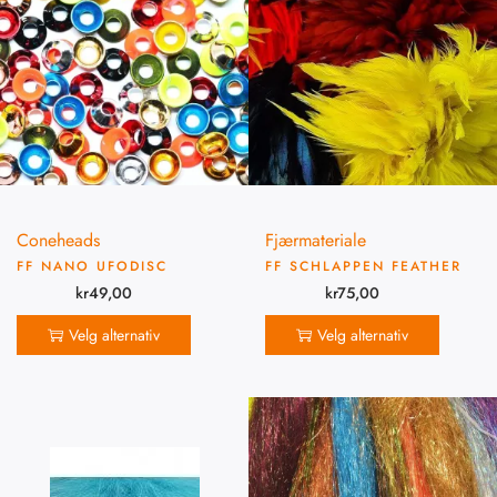
Coneheads
Fjærmateriale
FF NANO UFODISC
FF SCHLAPPEN FEATHER
kr
49,00
kr
75,00
Velg alternativ
Velg alternativ