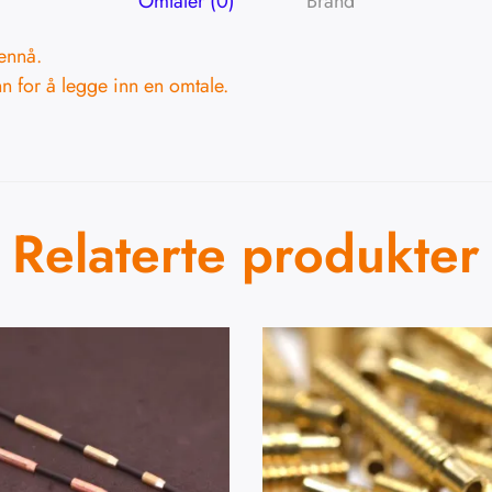
Omtaler (0)
Brand
ennå.
nn
for å legge inn en omtale.
Relaterte produkter