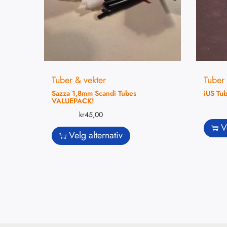
Tuber & vekter
Tuber 
Sazza 1,8mm Scandi Tubes
iUS Tu
VALUEPACK!
kr
45,00
V
Velg alternativ