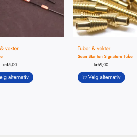
& vekter
Tuber & vekter
be
Sean Stanton Signature Tube
kr
45,00
kr
69,00
elg alternativ
Velg alternativ