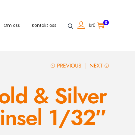
0
kr
0
Om oss
Kontakt oss
PREVIOUS
NEXT
ld & Silver
tinsel 1/32″