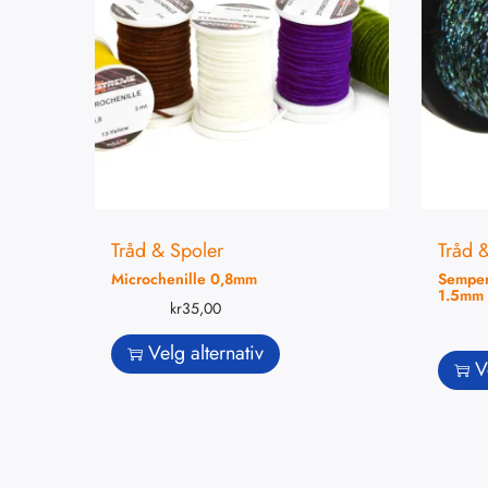
Tråd & Spoler
Tråd 
Microchenille 0,8mm
Semperf
1.5mm
kr
35,00
Velg alternativ
V