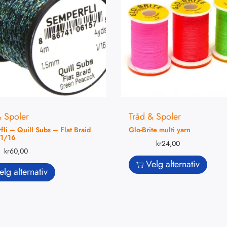
& Spoler
Tråd & Spoler
li – Quill Subs – Flat Braid
Glo-Brite multi yarn
 1/16
kr
24,00
kr
60,00
Velg alternativ
elg alternativ