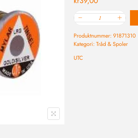
kr
39,00
Produktnummer:
91871310
Kategori:
Tråd & Spoler
UTC