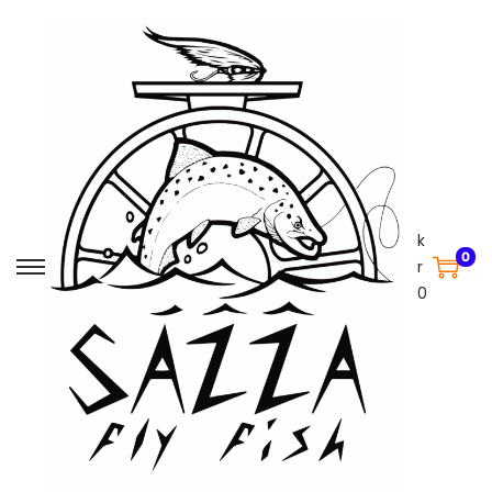
k
0
r
0