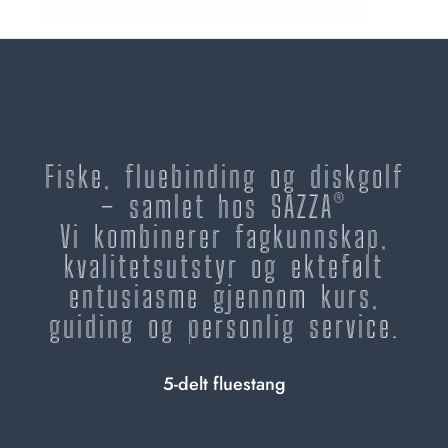
Fiske, fluebinding og diskgolf
– samlet hos SAZZA®
Vi kombinerer fagkunnskap,
kvalitetsutstyr og ektefølt
entusiasme gjennom kurs,
guiding og personlig service.
5-delt fluestang