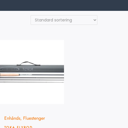
Enhånds
,
Fluestenger
TOKA FLYROD