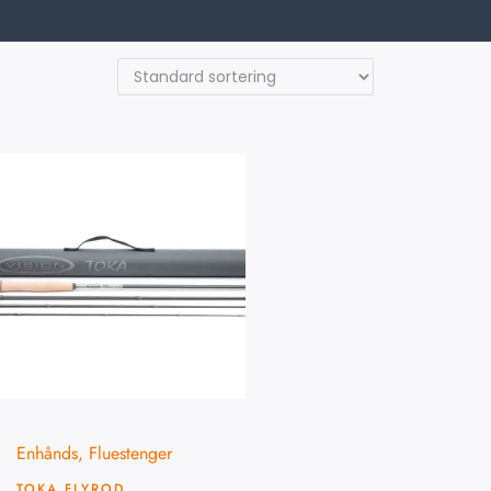
Enhånds
,
Fluestenger
TOKA FLYROD