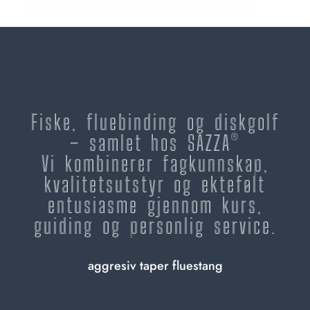
Fiske, fluebinding og diskgolf
– samlet hos SAZZA®
Vi kombinerer fagkunnskap,
kvalitetsutstyr og ektefølt
entusiasme gjennom kurs,
guiding og personlig service.
aggresiv taper fluestang