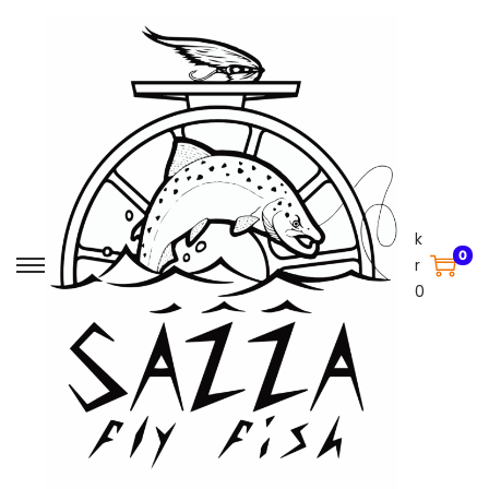
k
0
r
0