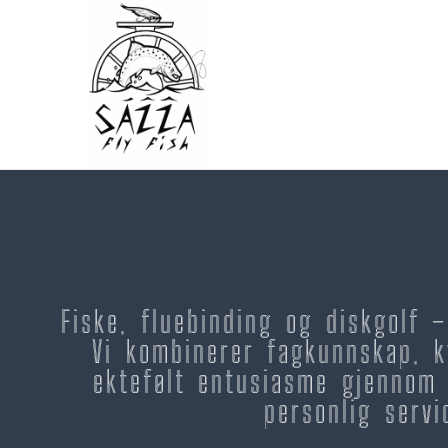
Fiske, fluebinding og diskgolf 
Vi kombinerer fagkunnskap, k
ektefølt entusiasme gjennom 
personlig servi