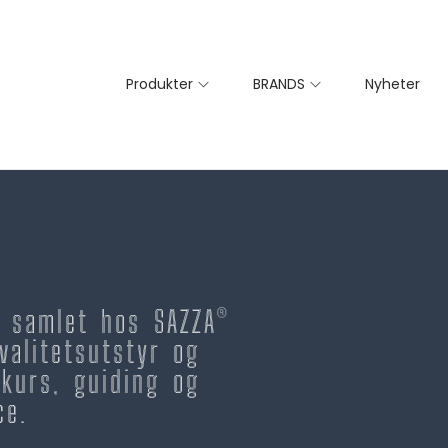
Produkter
BRANDS
Nyheter
– samlet hos SAZZA®
valitetsutstyr og
kurs, guiding og
ce.