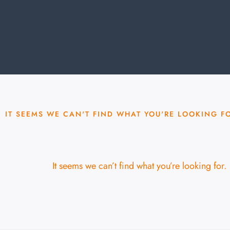
IT SEEMS WE CAN'T FIND WHAT YOU'RE LOOKING F
It seems we can’t find what you’re looking for.