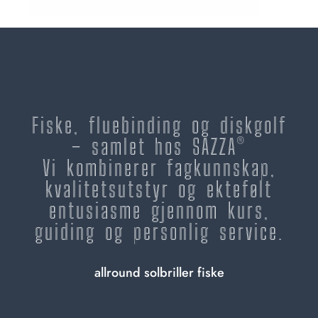
Fiske, fluebinding og diskgolf
– samlet hos SAZZA®
Vi kombinerer fagkunnskap,
kvalitetsutstyr og ektefølt
entusiasme gjennom kurs,
guiding og personlig service.
allround solbriller fiske