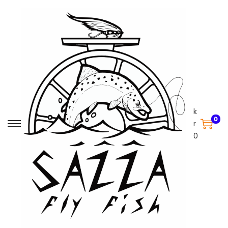
k
0
r
0