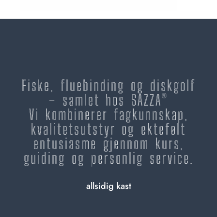
Fiske, fluebinding og diskgolf
– samlet hos SAZZA®
Vi kombinerer fagkunnskap,
kvalitetsutstyr og ektefølt
entusiasme gjennom kurs,
guiding og personlig service.
allsidig kast