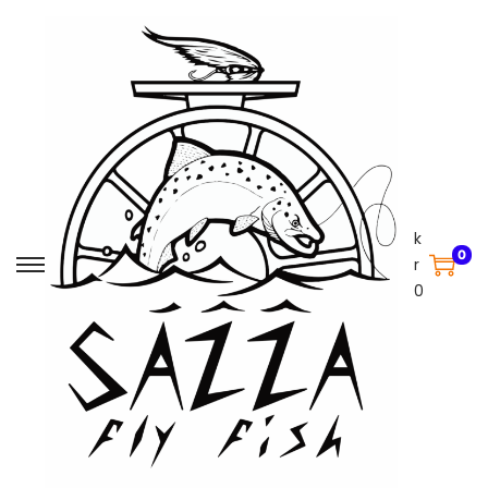
k
0
r
0