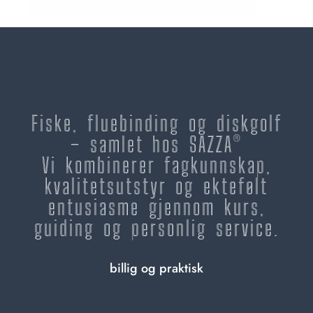
Fiske, fluebinding og diskgolf
– samlet hos SAZZA®
Vi kombinerer fagkunnskap,
kvalitetsutstyr og ektefølt
entusiasme gjennom kurs,
guiding og personlig service.
billig og praktisk