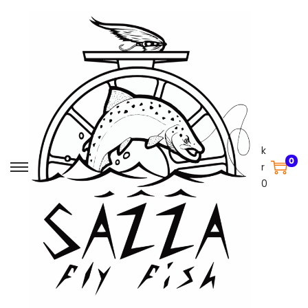
k
0
r
0