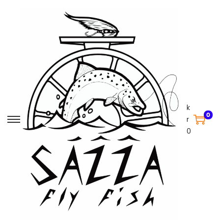
k
0
r
0