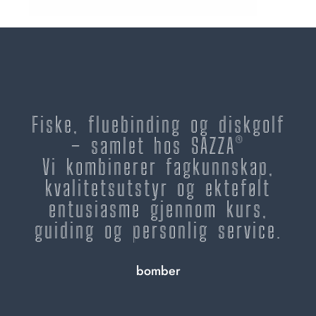
Fiske, fluebinding og diskgolf
– samlet hos SAZZA®
Vi kombinerer fagkunnskap,
kvalitetsutstyr og ektefølt
entusiasme gjennom kurs,
guiding og personlig service.
bomber