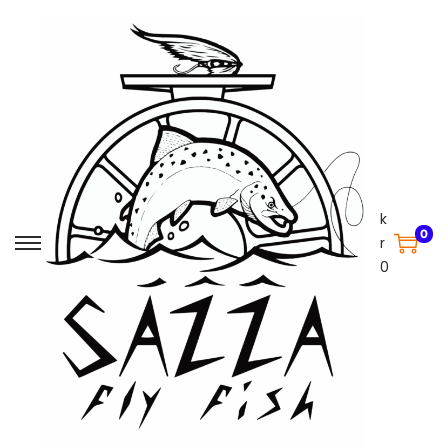
k
0
r
0