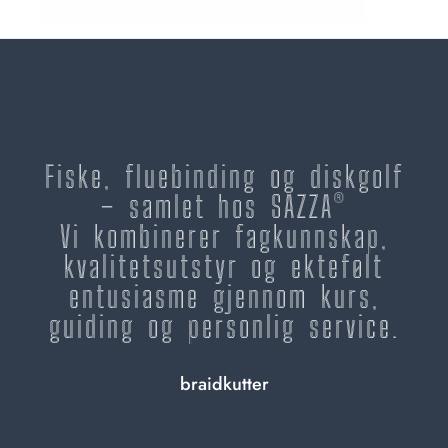
Fiske, fluebinding og diskgolf
– samlet hos SAZZA®
Vi kombinerer fagkunnskap,
kvalitetsutstyr og ektefølt
entusiasme gjennom kurs,
guiding og personlig service.
braidkutter