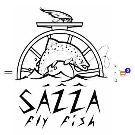
k
0
r
0