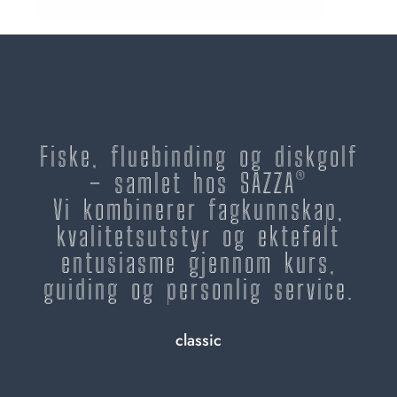
Fiske, fluebinding og diskgolf
– samlet hos SAZZA®
Vi kombinerer fagkunnskap,
kvalitetsutstyr og ektefølt
entusiasme gjennom kurs,
guiding og personlig service.
classic