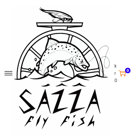
k
0
r
0