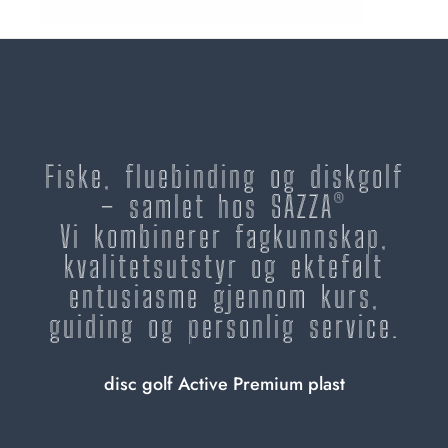
Fiske, fluebinding og diskgolf
– samlet hos SAZZA®
Vi kombinerer fagkunnskap,
kvalitetsutstyr og ektefølt
entusiasme gjennom kurs,
guiding og personlig service.
disc golf Active Premium plast