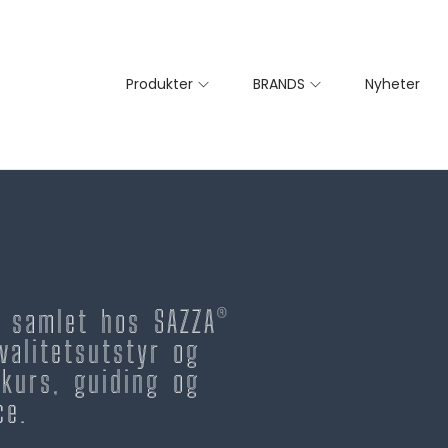
Produkter
BRANDS
Nyheter
– samlet hos SAZZA®
valitetsutstyr og
kurs, guiding og
ce.