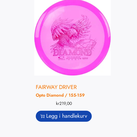
FAIRWAY DRIVER
Opto Diamond / 155-159
kr
219,00
Legg i handlekurv