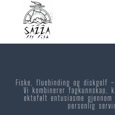
Fiske, fluebinding og diskgolf 
Vi kombinerer fagkunnskap, k
ektefølt entusiasme gjennom 
personlig servi