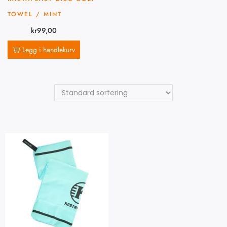
TOWEL / MINT
kr
99,00
Legg i handlekurv