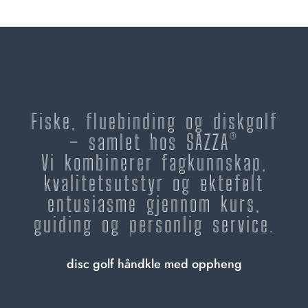
Fiske, fluebinding og diskgolf
– samlet hos SAZZA®
Vi kombinerer fagkunnskap,
kvalitetsutstyr og ektefølt
entusiasme gjennom kurs,
guiding og personlig service.
disc golf håndkle med oppheng