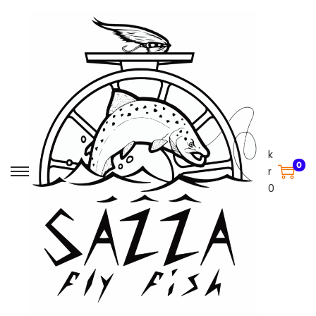
k
0
r
0