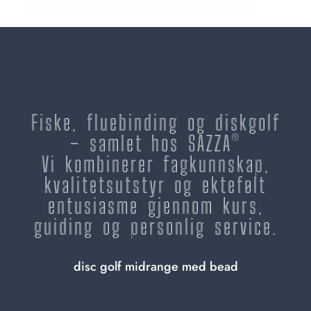
Fiske, fluebinding og diskgolf
– samlet hos SAZZA®
Vi kombinerer fagkunnskap,
kvalitetsutstyr og ektefølt
entusiasme gjennom kurs,
guiding og personlig service.
disc golf midrange med bead