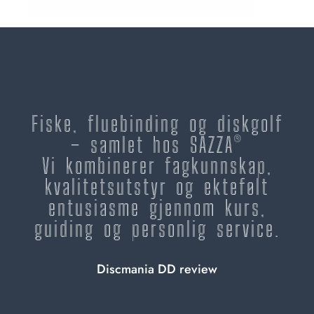
Fiske, fluebinding og diskgolf
– samlet hos SAZZA®
Vi kombinerer fagkunnskap,
kvalitetsutstyr og ektefølt
entusiasme gjennom kurs,
guiding og personlig service.
Discmania DD review