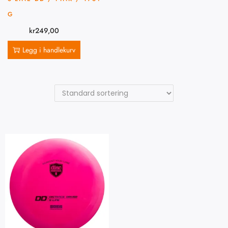
G
kr
249,00
Legg i handlekurv