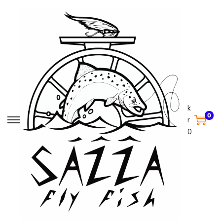
k
0
r
0