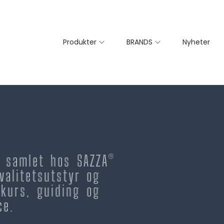
Produkter
BRANDS
Nyheter
– samlet hos SAZZA®
valitetsutstyr og
kurs, guiding og
ce.