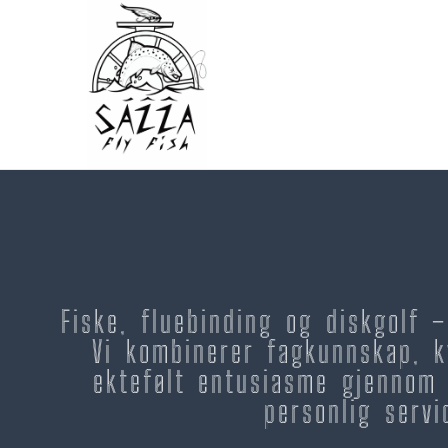
Fiske, fluebinding og diskgolf 
Vi kombinerer fagkunnskap, k
ektefølt entusiasme gjennom 
personlig servi