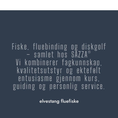
Fiske, fluebinding og diskgolf
– samlet hos SAZZA®
Vi kombinerer fagkunnskap,
kvalitetsutstyr og ektefølt
entusiasme gjennom kurs,
guiding og personlig service.
elvestang fluefiske