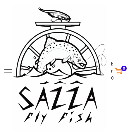
k
0
r
0