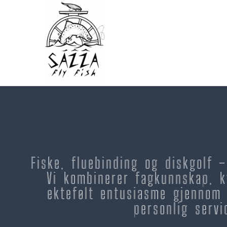
Fiske, fluebinding og diskgolf 
Vi kombinerer fagkunnskap, k
ektefølt entusiasme gjennom 
personlig servi