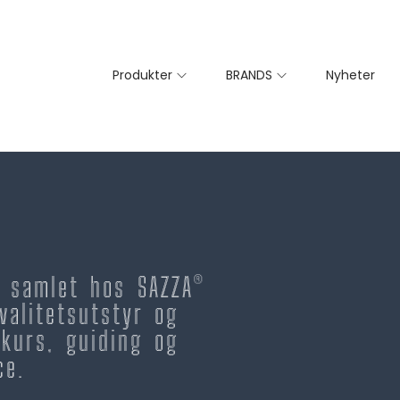
Produkter
BRANDS
Nyheter
– samlet hos SAZZA®
valitetsutstyr og
kurs, guiding og
ce.