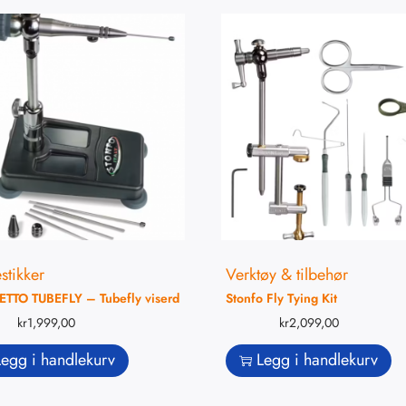
stikker
Verktøy & tilbehør
TTO TUBEFLY – Tubefly viserd
Stonfo Fly Tying Kit
kr
1,999,00
kr
2,099,00
Legg i handlekurv
Legg i handlekurv