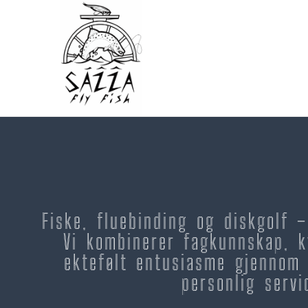
Fiske, fluebinding og diskgolf 
Vi kombinerer fagkunnskap, k
ektefølt entusiasme gjennom 
personlig servi