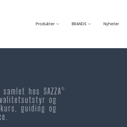
Produkter
BRANDS
Nyheter
– samlet hos SAZZA®
valitetsutstyr og
kurs, guiding og
ce.