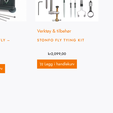
Verktøy & tilbehør
FLY –
STONFO FLY TYING KIT
kr
2,099,00
Legg i handlekurv
rv