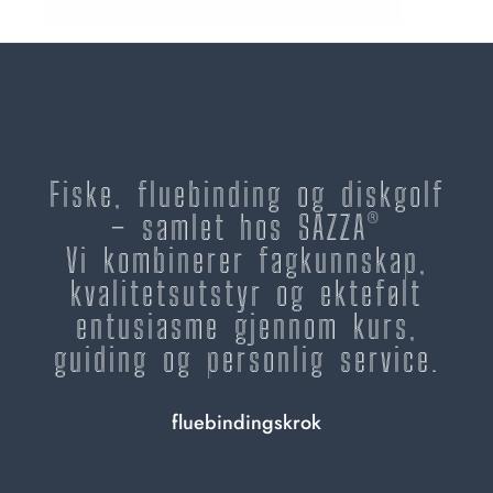
Fiske, fluebinding og diskgolf
– samlet hos SAZZA®
Vi kombinerer fagkunnskap,
kvalitetsutstyr og ektefølt
entusiasme gjennom kurs,
guiding og personlig service.
fluebindingskrok