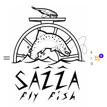
k
0
r
0