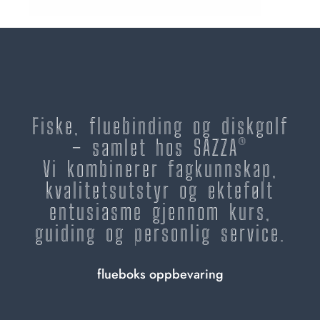
Fiske, fluebinding og diskgolf
– samlet hos SAZZA®
Vi kombinerer fagkunnskap,
kvalitetsutstyr og ektefølt
entusiasme gjennom kurs,
guiding og personlig service.
flueboks oppbevaring