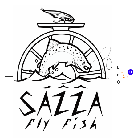
k
0
r
0