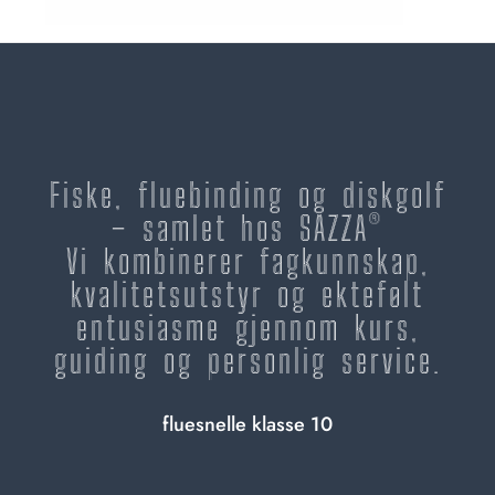
Fiske, fluebinding og diskgolf
– samlet hos SAZZA®
Vi kombinerer fagkunnskap,
kvalitetsutstyr og ektefølt
entusiasme gjennom kurs,
guiding og personlig service.
fluesnelle klasse 10