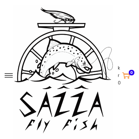
k
0
r
0