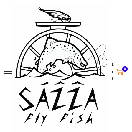
k
0
r
0