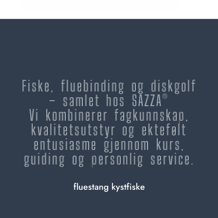
Fiske, fluebinding og diskgolf
– samlet hos SAZZA®
Vi kombinerer fagkunnskap,
kvalitetsutstyr og ektefølt
entusiasme gjennom kurs,
guiding og personlig service.
fluestang kystfiske