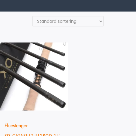
Fluestenger
XO CATAPULT FLYROD 14′