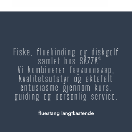
Fiske, fluebinding og diskgolf
– samlet hos SAZZA®
Vi kombinerer fagkunnskap,
kvalitetsutstyr og ektefølt
entusiasme gjennom kurs,
guiding og personlig service.
fluestang langtkastende