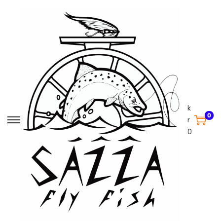
k
0
r
0