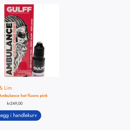
& Lim
Ambulance hot fluoro pink
kr
249,00
Legg i handlekurv