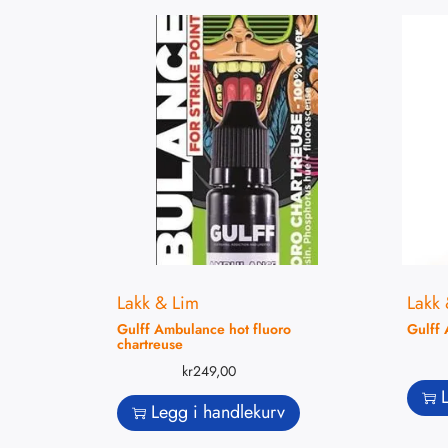
Lakk & Lim
Lakk 
Gulff Ambulance hot fluoro
Gulff 
chartreuse
kr
249,00
Legg i handlekurv