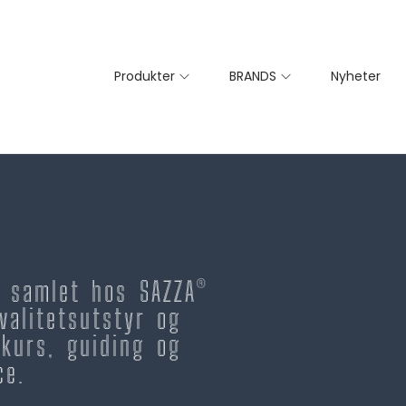
Produkter
BRANDS
Nyheter
– samlet hos SAZZA®
valitetsutstyr og
kurs, guiding og
ce.