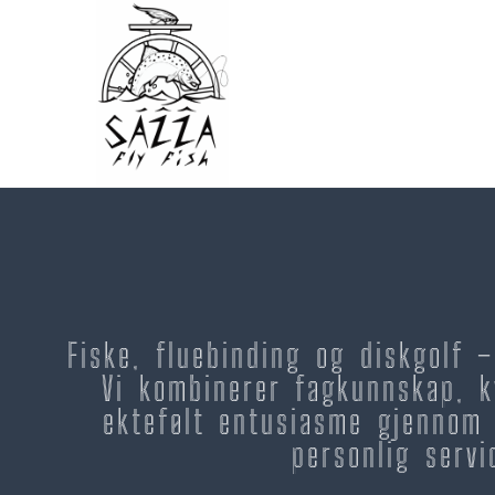
Fiske, fluebinding og diskgolf 
Vi kombinerer fagkunnskap, k
ektefølt entusiasme gjennom 
personlig servi