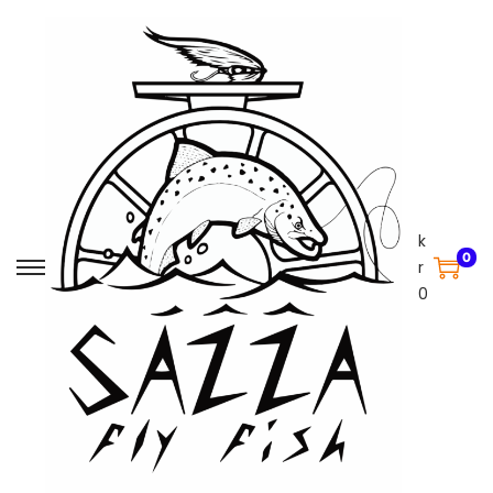
k
0
r
0