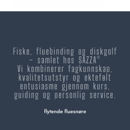
Fiske, fluebinding og diskgolf
– samlet hos SAZZA®
Vi kombinerer fagkunnskap,
kvalitetsutstyr og ektefølt
entusiasme gjennom kurs,
guiding og personlig service.
flytende fluesnøre