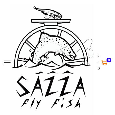
k
0
r
0