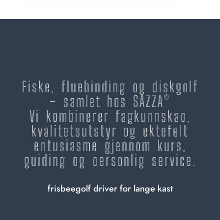
Fiske, fluebinding og diskgolf
– samlet hos SAZZA®
Vi kombinerer fagkunnskap,
kvalitetsutstyr og ektefølt
entusiasme gjennom kurs,
guiding og personlig service.
frisbeegolf driver for lange kast