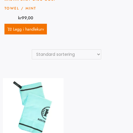
TOWEL / MINT
kr
99,00
Legg i handlekurv