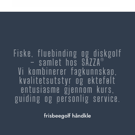
Fiske, fluebinding og diskgolf
– samlet hos SAZZA®
Vi kombinerer fagkunnskap,
kvalitetsutstyr og ektefølt
entusiasme gjennom kurs,
guiding og personlig service.
frisbeegolf håndkle