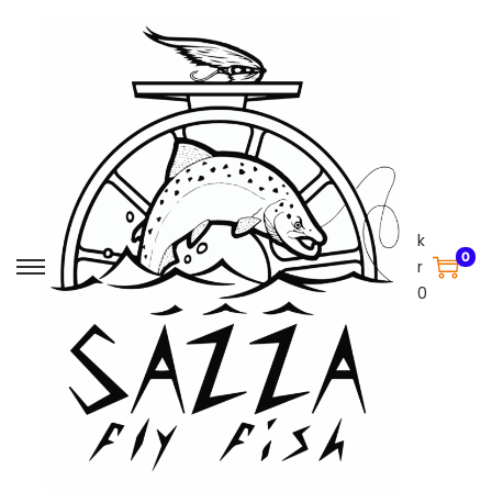
k
0
r
0