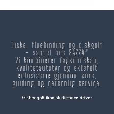
Fiske, fluebinding og diskgolf
– samlet hos SAZZA®
Vi kombinerer fagkunnskap,
kvalitetsutstyr og ektefølt
entusiasme gjennom kurs,
guiding og personlig service.
frisbeegolf ikonisk distance driver