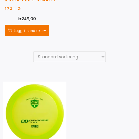
173+ G
kr
249,00
Legg i handlekurv