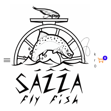
k
0
r
0