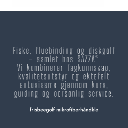
Fiske, fluebinding og diskgolf
– samlet hos SAZZA®
Vi kombinerer fagkunnskap,
kvalitetsutstyr og ektefølt
entusiasme gjennom kurs,
guiding og personlig service.
frisbeegolf mikrofiberhåndkle