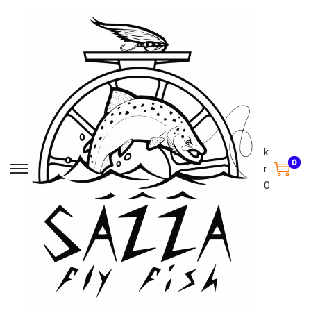
k
0
r
0