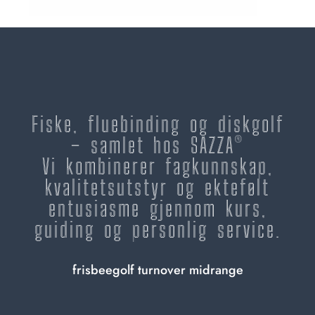
Fiske, fluebinding og diskgolf
– samlet hos SAZZA®
Vi kombinerer fagkunnskap,
kvalitetsutstyr og ektefølt
entusiasme gjennom kurs,
guiding og personlig service.
frisbeegolf turnover midrange