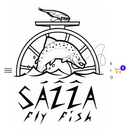
k
0
r
0