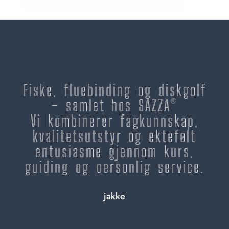
Fiske, fluebinding og diskgolf
– samlet hos SAZZA®
Vi kombinerer fagkunnskap,
kvalitetsutstyr og ektefølt
entusiasme gjennom kurs,
guiding og personlig service.
jakke