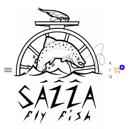
k
0
r
0