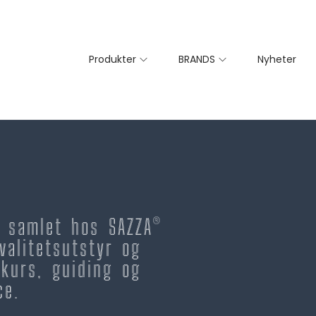
Produkter
BRANDS
Nyheter
– samlet hos SAZZA®
valitetsutstyr og
kurs, guiding og
ce.