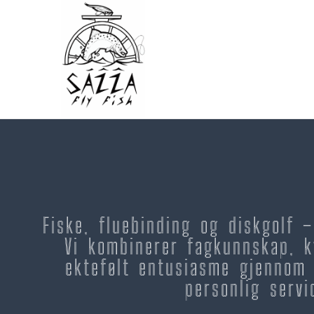
Fiske, fluebinding og diskgolf 
Vi kombinerer fagkunnskap, k
ektefølt entusiasme gjennom 
personlig servi