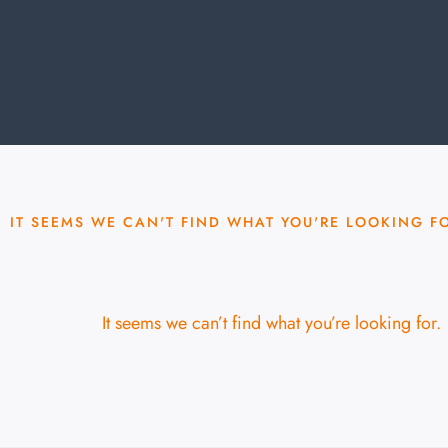
IT SEEMS WE CAN'T FIND WHAT YOU'RE LOOKING F
It seems we can’t find what you’re looking for.