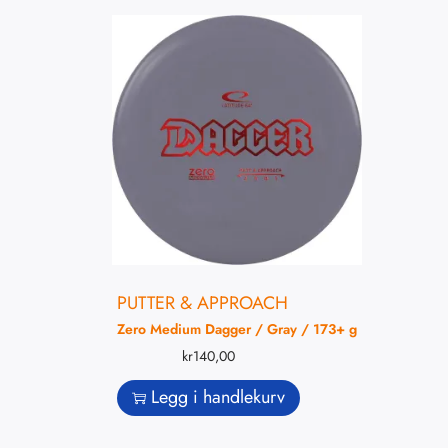
PUTTER & APPROACH
Zero Medium Dagger / Gray / 173+ g
kr
140,00
Legg i handlekurv