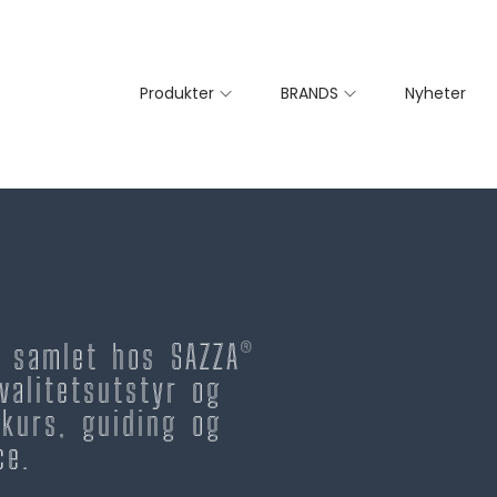
Produkter
BRANDS
Nyheter
– samlet hos SAZZA®
valitetsutstyr og
kurs, guiding og
ce.