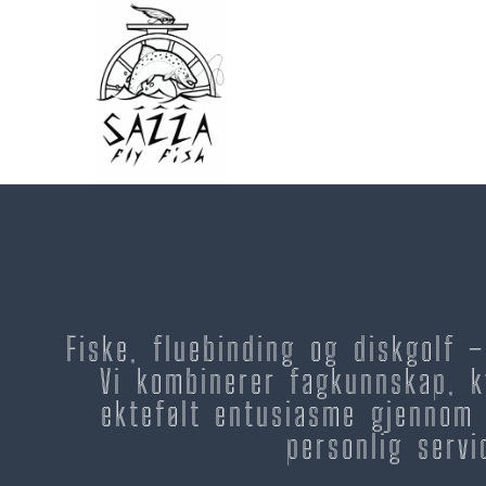
Fiske, fluebinding og diskgolf 
Vi kombinerer fagkunnskap, k
ektefølt entusiasme gjennom 
personlig servi