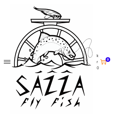
k
0
r
0