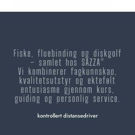
Fiske, fluebinding og diskgolf
– samlet hos SAZZA®
Vi kombinerer fagkunnskap,
kvalitetsutstyr og ektefølt
entusiasme gjennom kurs,
guiding og personlig service.
kontrollert distansedriver