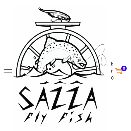
k
0
r
0