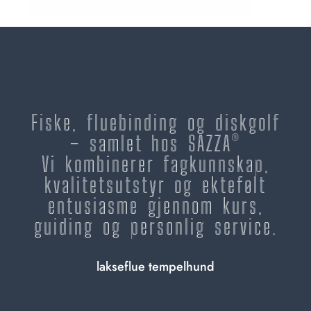
Fiske, fluebinding og diskgolf
– samlet hos SAZZA®
Vi kombinerer fagkunnskap,
kvalitetsutstyr og ektefølt
entusiasme gjennom kurs,
guiding og personlig service.
lakseflue tempelhund