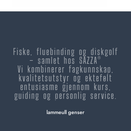
Fiske, fluebinding og diskgolf
– samlet hos SAZZA®
Vi kombinerer fagkunnskap,
kvalitetsutstyr og ektefølt
entusiasme gjennom kurs,
guiding og personlig service.
lammeull genser