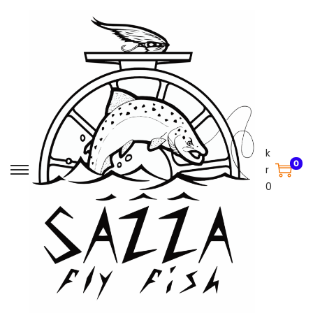
k
0
r
0