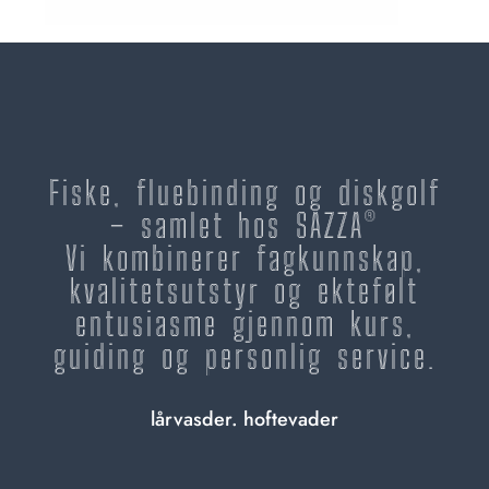
Fiske, fluebinding og diskgolf
– samlet hos SAZZA®
Vi kombinerer fagkunnskap,
kvalitetsutstyr og ektefølt
entusiasme gjennom kurs,
guiding og personlig service.
lårvasder. hoftevader