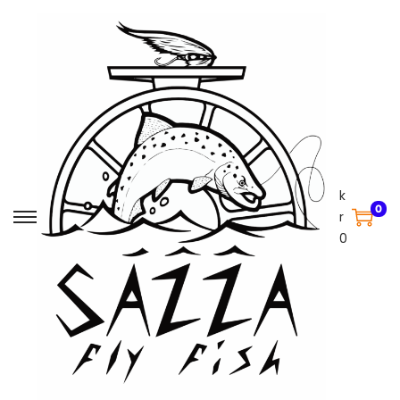
k
0
r
0