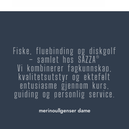
Fiske, fluebinding og diskgolf
– samlet hos SAZZA®
Vi kombinerer fagkunnskap,
kvalitetsutstyr og ektefølt
entusiasme gjennom kurs,
guiding og personlig service.
merinoullgenser dame