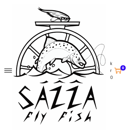
k
0
r
0