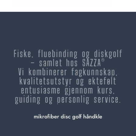
Fiske, fluebinding og diskgolf
– samlet hos SAZZA®
Vi kombinerer fagkunnskap,
kvalitetsutstyr og ektefølt
entusiasme gjennom kurs,
guiding og personlig service.
mikrofiber disc golf håndkle