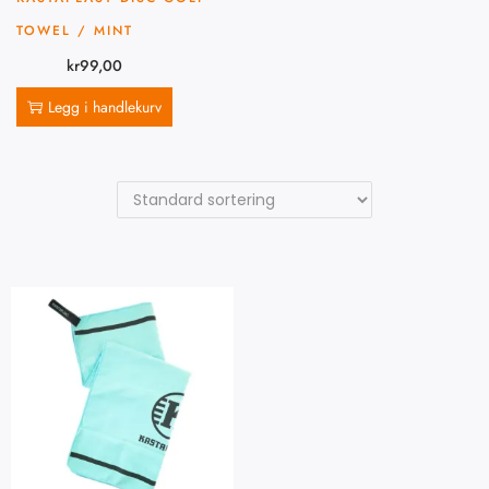
TOWEL / MINT
kr
99,00
Legg i handlekurv