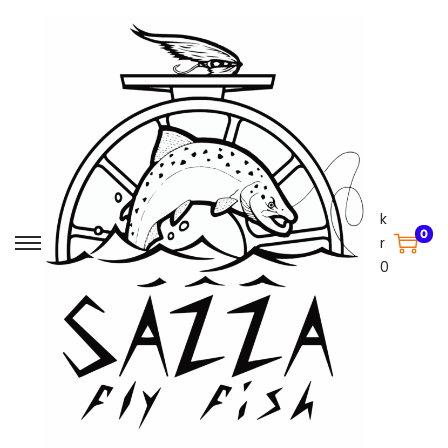
k
0
r
0