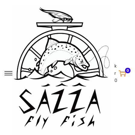
k
0
r
0