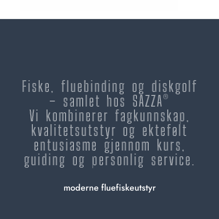
Fiske, fluebinding og diskgolf
– samlet hos SAZZA®
Vi kombinerer fagkunnskap,
kvalitetsutstyr og ektefølt
entusiasme gjennom kurs,
guiding og personlig service.
moderne fluefiskeutstyr