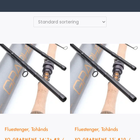
Fluestenger
,
Tohånds
Fluestenger
,
Tohånds
XO GRAPHENE 14’2» #9 /
XO GRAPHENE 15′ #10 /