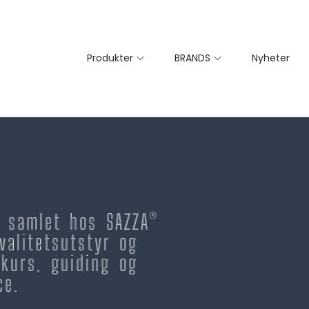
Produkter
BRANDS
Nyheter
– samlet hos SAZZA®
valitetsutstyr og
kurs, guiding og
ce.