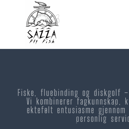
Fiske, fluebinding og diskgolf 
Vi kombinerer fagkunnskap, k
ektefølt entusiasme gjennom 
personlig servi