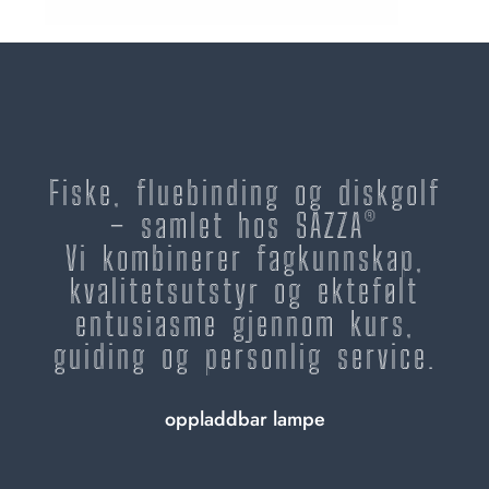
Fiske, fluebinding og diskgolf
– samlet hos SAZZA®
Vi kombinerer fagkunnskap,
kvalitetsutstyr og ektefølt
entusiasme gjennom kurs,
guiding og personlig service.
oppladdbar lampe