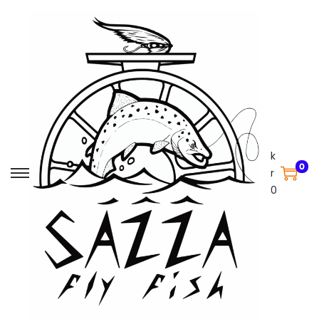
k
0
r
0