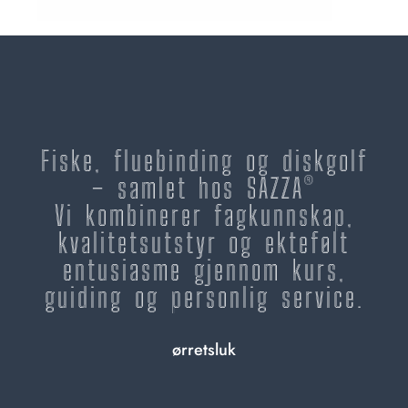
Fiske, fluebinding og diskgolf
– samlet hos SAZZA®
Vi kombinerer fagkunnskap,
kvalitetsutstyr og ektefølt
entusiasme gjennom kurs,
guiding og personlig service.
ørretsluk