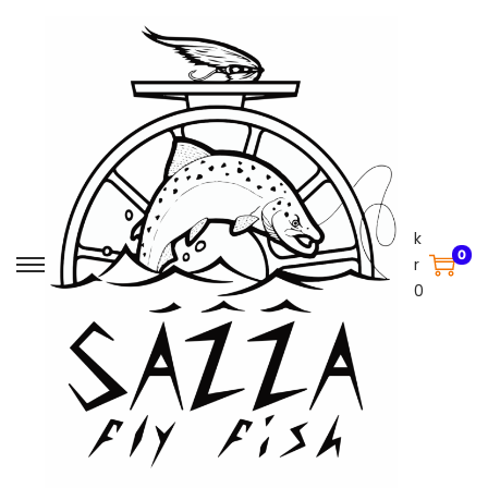
k
0
r
0