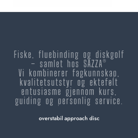
Fiske, fluebinding og diskgolf
– samlet hos SAZZA®
Vi kombinerer fagkunnskap,
kvalitetsutstyr og ektefølt
entusiasme gjennom kurs,
guiding og personlig service.
overstabil approach disc