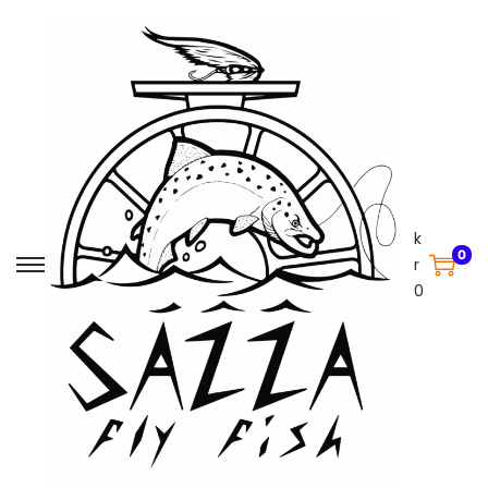
k
0
r
0