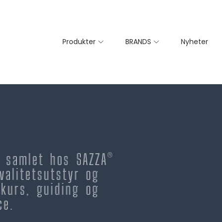
Produkter
BRANDS
Nyheter
– samlet hos SAZZA®
valitetsutstyr og
kurs, guiding og
ce.